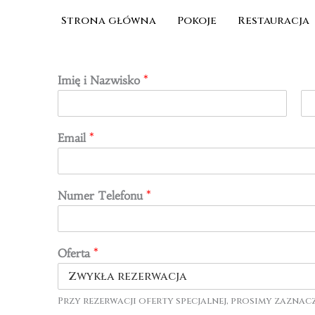
Przejdź
Strona główna
Pokoje
Restauracja
do
treści
Imię i Nazwisko
*
P
O
i
s
Email
*
e
t
r
a
w
t
s
n
z
i
Numer Telefonu
*
y
Oferta
*
Przy rezerwacji oferty specjalnej, prosimy zaznac