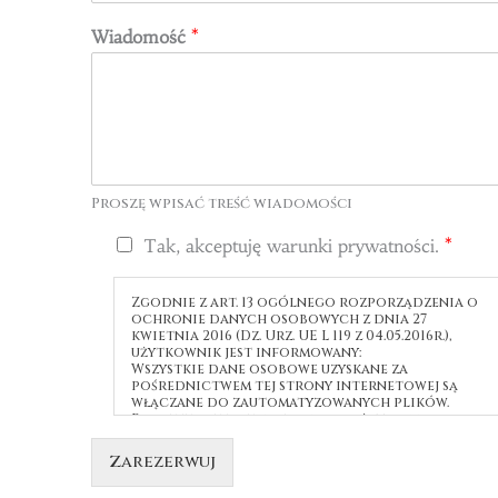
Wiadomość
*
Proszę wpisać treść wiadomości
Tak, akceptuję warunki prywatności.
*
Zgodnie z art. 13 ogólnego rozporządzenia o
ochronie danych osobowych z dnia 27
kwietnia 2016 (Dz. Urz. UE L 119 z 04.05.2016r.),
użytkownik jest informowany:
Wszystkie dane osobowe uzyskane za
pośrednictwem tej strony internetowej są
włączane do zautomatyzowanych plików.
Poprzez przekazanie danych użytkownik
wyraża zgodę na ich przetwarzanie.
Zarezerwuj
Odbiorcą i osobą zarządzającą zbiorami
danych osobowych jest podmiot Hotel Perła